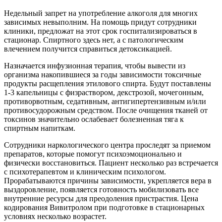
Недельный запрет на употребление алкоголя для многих
зависимых невыполним. На помощь придут сотрудники
клиники, предложат на этот срок госпитализироваться в
стационар. Спиртного здесь нет, а с патологическим
влечением получится справиться детоксикацией.
Назначается инфузионная терапия, чтобы вывести из
организма накопившиеся за годы зависимости токсичные
продукты расщепления этилового спирта. Будут поставлены
1-3 капельницы с физраствором, декстрозой, мочегонным,
противорвотным, седативным, антигипертензивным и/или
противосудорожным средством. После очищения тканей от
токсинов значительно ослабевает болезненная тяга к
спиртным напиткам.
Сотрудники наркологического центра проследят за приемом
препаратов, которые помогут психоэмоционально и
физически восстановиться. Пациент несколько раз встречается
с психотерапевтом и клиническим психологом.
Прорабатываются причины зависимости, укрепляется вера в
выздоровление, появляется готовность мобилизовать все
внутренние ресурсы для преодоления пристрастия. Цена
кодирования Вивитролом при подготовке в стационарных
условиях несколько возрастет.