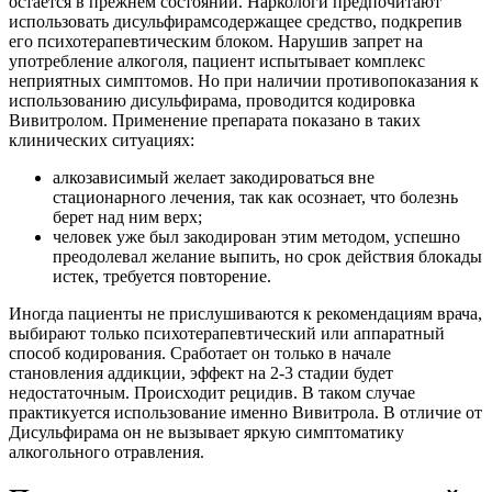
остается в прежнем состоянии. Наркологи предпочитают
использовать дисульфирамсодержащее средство, подкрепив
его психотерапевтическим блоком. Нарушив запрет на
употребление алкоголя, пациент испытывает комплекс
неприятных симптомов. Но при наличии противопоказания к
использованию дисульфирама, проводится кодировка
Вивитролом. Применение препарата показано в таких
клинических ситуациях:
алкозависимый желает закодироваться вне
стационарного лечения, так как осознает, что болезнь
берет над ним верх;
человек уже был закодирован этим методом, успешно
преодолевал желание выпить, но срок действия блокады
истек, требуется повторение.
Иногда пациенты не прислушиваются к рекомендациям врача,
выбирают только психотерапевтический или аппаратный
способ кодирования. Сработает он только в начале
становления аддикции, эффект на 2-3 стадии будет
недостаточным. Происходит рецидив. В таком случае
практикуется использование именно Вивитрола. В отличие от
Дисульфирама он не вызывает яркую симптоматику
алкогольного отравления.