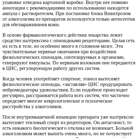
упаковке отведена картонной коробке. Внутри нее помимо
аннотации с рекомендациями по использованию находится
ампула с растворителем. При постановке блока Вивитролом
от алкоголизма из препаратов используется только антисептик
для обеззараживания кожи.
В основе фармакологического действия лекарства лежит
сродство налтрексона с опиоидными рецепторами. Целая сеть
их есть в теле, но особенно много в головном мозге. Эти
чувствительные нервные окончания при воздействии
физиологических опиоидов, синтезируемых в организме,
генерируют импульсы. По нервным волокнам они передаются
в ЦНС, регулирующую работу других систем.
Когда человек употребляет спиртное, этанол вытесняет
физиологические опиоиды, «заставляя» ЦНС продуцировать
нейромедиаторы удовольствия. Если подобное происходит
регулярно, расстраивается работа всех систем, что частично
определяет многие неврологические и психические
расстройства у алкоголиков.
После внутримышечной инъекции препарата уже налтрексон
вытесняет этиловый спирт из рецепторов. Он антагонист, то
есть никакого биологического отклика не возникает. Больной
алкоголизмом может выпить очень много, но не почувствует