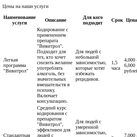
Цены на наши услуги
Наименование
Для кого
Описание
Срок
Цена
услуги
подходит
Кодирование с
применением
препарата
"Вивитрол".
Подходит для
Для людей с
тех, кто хочет
небольшой
Легкая
4,000 
снизить желание
зависимостью,
1,5
программа
6,000
употреблять
которые хотят
часа
"Вивитрол"
рубле
алкоголь, без
избежать
значительных
рецидивов.
вмешательств в
психику.
Включает
консультацию.
Средний курс
кодирования с
препаратом
Для людей с
"Вивитрол",
умеренной
эффективен для
зависимостью,
Стандартная
людей с
7,000 