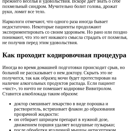
прежнего веселья и удовольствия. Вскоре дает знать о себе
похмельный синдром. Мучительно болит голова, дрожат
руки, ломит все тело.
Наркологи отмечают, что одного раза иногда бывает
недостаточно. Некоторые пациенты продолжают
экспериментировать со своим здоровьем. Но рано или поздно
понимают, что это нет никакого смысла страдать от похмелья,
не получив перед этим удовольствия.
Как проходит кодировочная процедура
Иногда во время домашней подготовки происходит срыв, но
больной не рассказывает о нем доктору. Скрыть это не
получится, так как образец мочи будет протестирован на
наличие алкогольных продуктов распада. Если пациент
«чист», то ничто не помешает кодировке Вивитролом.
Ставится алкоблокада таким образом:
доктор смешивает лекарство в виде порошка и
растворитель, встряхивает флакон до образования
прозрачной жидкости:
он отбирает шприцем препарат в нужной дозе,
движением поршня удаляет воздушные пузырьки;
после обработки ягодичной мышцы антисептиком