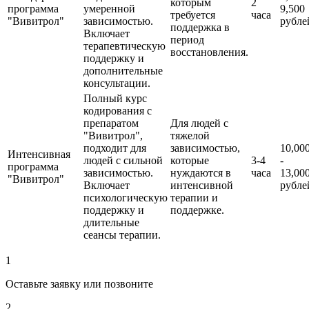
которым
2
программа
умеренной
9,500
требуется
часа
"Вивитрол"
зависимостью.
рубле
поддержка в
Включает
период
терапевтическую
восстановления.
поддержку и
дополнительные
консультации.
Полный курс
кодирования с
препаратом
Для людей с
"Вивитрол",
тяжелой
подходит для
зависимостью,
10,00
Интенсивная
людей с сильной
которые
3-4
-
программа
зависимостью.
нуждаются в
часа
13,00
"Вивитрол"
Включает
интенсивной
рубле
психологическую
терапии и
поддержку и
поддержке.
длительные
сеансы терапии.
1
Оставьте заявку или позвоните
2