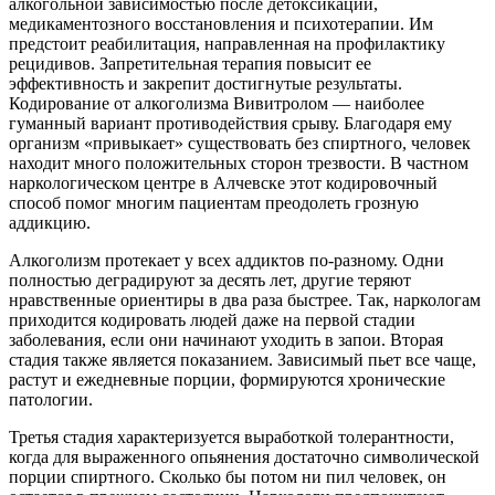
алкогольной зависимостью после детоксикации,
медикаментозного восстановления и психотерапии. Им
предстоит реабилитация, направленная на профилактику
рецидивов. Запретительная терапия повысит ее
эффективность и закрепит достигнутые результаты.
Кодирование от алкоголизма Вивитролом — наиболее
гуманный вариант противодействия срыву. Благодаря ему
организм «привыкает» существовать без спиртного, человек
находит много положительных сторон трезвости. В частном
наркологическом центре в Алчевске этот кодировочный
способ помог многим пациентам преодолеть грозную
аддикцию.
Алкоголизм протекает у всех аддиктов по-разному. Одни
полностью деградируют за десять лет, другие теряют
нравственные ориентиры в два раза быстрее. Так, наркологам
приходится кодировать людей даже на первой стадии
заболевания, если они начинают уходить в запои. Вторая
стадия также является показанием. Зависимый пьет все чаще,
растут и ежедневные порции, формируются хронические
патологии.
Третья стадия характеризуется выработкой толерантности,
когда для выраженного опьянения достаточно символической
порции спиртного. Сколько бы потом ни пил человек, он