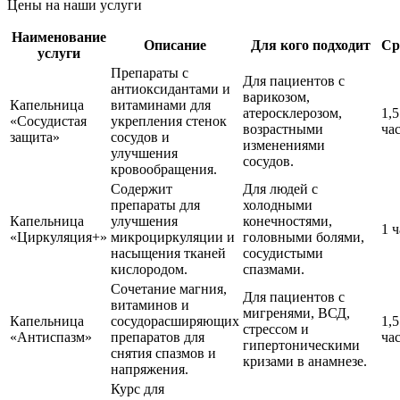
Цены на наши услуги
Наименование
Описание
Для кого подходит
Ср
услуги
Препараты с
Для пациентов с
антиоксидантами и
варикозом,
Капельница
витаминами для
атеросклерозом,
1,5
«Сосудистая
укрепления стенок
возрастными
ча
защита»
сосудов и
изменениями
улучшения
сосудов.
кровообращения.
Содержит
Для людей с
препараты для
холодными
Капельница
улучшения
конечностями,
1 ч
«Циркуляция+»
микроциркуляции и
головными болями,
насыщения тканей
сосудистыми
кислородом.
спазмами.
Сочетание магния,
Для пациентов с
витаминов и
мигренями, ВСД,
Капельница
сосудорасширяющих
1,5
стрессом и
«Антиспазм»
препаратов для
ча
гипертоническими
снятия спазмов и
кризами в анамнезе.
напряжения.
Курс для