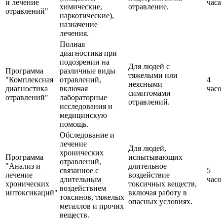
и лечение
часа
химические,
отравление.
отравлений"
наркотические),
назначение
лечения.
Полная
диагностика при
подозрении на
Для людей с
Программа
различные виды
тяжелыми или
"Комплексная
отравлений,
4
неясными
диагностика
включая
час
симптомами
отравлений"
лабораторные
отравлений.
исследования и
медицинскую
помощь.
Обследование и
лечение
Для людей,
хронических
Программа
испытывающих
отравлений,
"Анализ и
длительное
связанное с
5
лечение
воздействие
длительным
час
хронических
токсичных веществ,
воздействием
интоксикаций"
включая работу в
токсинов, тяжелых
опасных условиях.
металлов и прочих
веществ.