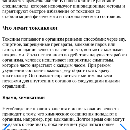
занимается врач-токсиколог. В нашей клинике работают
специалисты, которые используют инновационные методы и
гарантируют быстрое избавление от токсинов со
стабилизацией физического и психологического состояния.
Что лечит токсиколог
Токсины попадают в организм разными способами: через еду,
спиртное, запрещенные препараты, вдыхание паров или
газов, попадание веществ на слизистую, контакт с кожными
покровами. Из-за негативного воздействия нарушается работа
организма, человек испытывает неприятные симптомы,
которые часто нарастают с каждым часом. При резком
ухудшении состояния важно сразу обратиться к врачу-
токсикологу. Он поможет справиться с минимальными
потерями для внутренних органов со следующими видами
отравлений.
Ядами, химикатами
Несоблюдение правил хранения и использования веществ
приводит к тому, что химические соединения попадают в
организм, например, при вдыхании. Долгое время они могут
не давать о себе знать, пока не начнет ухудшаться общее
самочувствие.