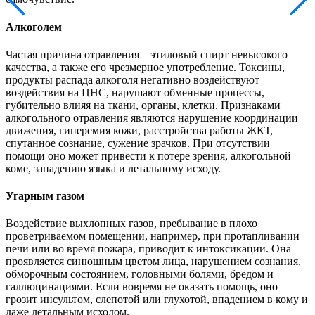
Алкоголем
Частая причина отравления – этиловый спирт невысокого
качества, а также его чрезмерное употребление. Токсины,
продукты распада алкоголя негативно воздействуют
воздействия на ЦНС, нарушают обменные процессы,
губительно влияя на ткани, органы, клетки. Признаками
алкогольного отравления являются нарушение координации
движения, гиперемия кожи, расстройства работы ЖКТ,
спутанное сознание, сужение зрачков. При отсутствии
помощи оно может привести к потере зрения, алкогольной
коме, западению языка и летальному исходу.
Угарным газом
Воздействие выхлопных газов, пребывание в плохо
проветриваемом помещении, например, при протапливании
печи или во время пожара, приводит к интоксикации. Она
проявляется синюшным цветом лица, нарушением сознания,
обморочным состоянием, головными болями, бредом и
галлюцинациями. Если вовремя не оказать помощь, оно
грозит инсультом, слепотой или глухотой, впадением в кому и
даже летальным исходом.