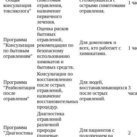
1 ча
консультация
отравления,
острыми симптомами
токсиколога"
назначение
отравления.
первичного
лечения.
Оценка рисков
бытовых
Программа
отравлений,
Для домохозяек и
"Консультация
рекомендации по
всех, кто работает с
1 ча
по бытовым
безопасному
химикатами.
отравлениям"
использованию
химикатов и
бытовых средств.
Консультации по
восстановлению
Программа
Для людей,
после острых
"Реабилитация
восстанавливающихся
3
отравлений,
после
после острых
часа
назначение
отравления"
отравлений.
восстановительных
процедур.
Диагностика
отравлений
различной
Программа
природы
Для пациентов с
"Диагностика
2
(пищевые,
подозрением на